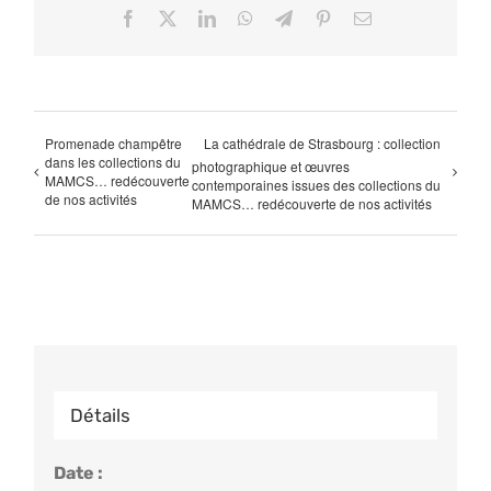
Facebook
X
LinkedIn
WhatsApp
Telegram
Pinterest
Email
Promenade champêtre
La cathédrale de Strasbourg : collection
dans les collections du
photographique et œuvres
MAMCS… redécouverte
contemporaines issues des collections du
de nos activités
MAMCS… redécouverte de nos activités
Détails
Date :