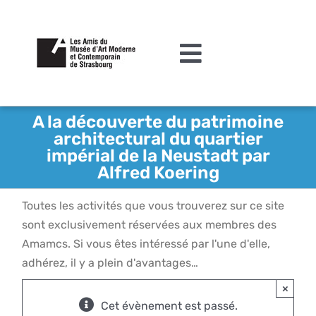
Passer
au
contenu
Toggle
Navigation
L’association
A la découverte du patrimoine
architectural du quartier
Agenda
impérial de la Neustadt par
Alfred Koering
Actualités
Toutes les activités que vous trouverez sur ce site
Acquisitions et mécénat
sont exclusivement réservées aux membres des
Editions
Amamcs. Si vous êtes intéressé par l'une d'elle,
adhérez, il y a plein d'avantages…
Le MAMCS
×
Contact
Cet évènement est passé.