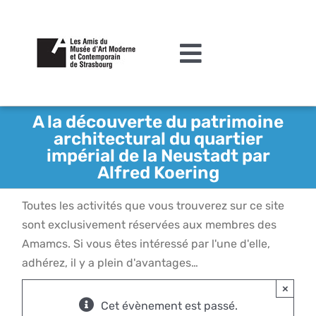
Passer
au
contenu
Toggle
Navigation
L’association
A la découverte du patrimoine
architectural du quartier
Agenda
impérial de la Neustadt par
Alfred Koering
Actualités
Toutes les activités que vous trouverez sur ce site
Acquisitions et mécénat
sont exclusivement réservées aux membres des
Editions
Amamcs. Si vous êtes intéressé par l'une d'elle,
adhérez, il y a plein d'avantages…
Le MAMCS
×
Contact
Cet évènement est passé.