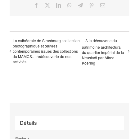
Facebook
X
LinkedIn
WhatsApp
Telegram
Pinterest
Email
La cathédrale de Strasbourg : collection
A la découverte du
photographique et œuvres
patrimoine architectural
contemporaines issues des collections
du quartier impérial de la
du MAMCS… redécouverte de nos
Neustadt par Alfred
activités
Koering
Détails