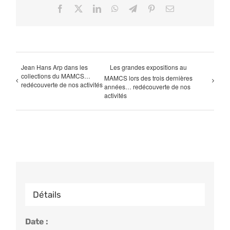
Facebook
X
LinkedIn
WhatsApp
Telegram
Pinterest
Email
Jean Hans Arp dans les
Les grandes expositions au
collections du MAMCS…
MAMCS lors des trois dernières
redécouverte de nos activités
années… redécouverte de nos
activités
Détails
Date :