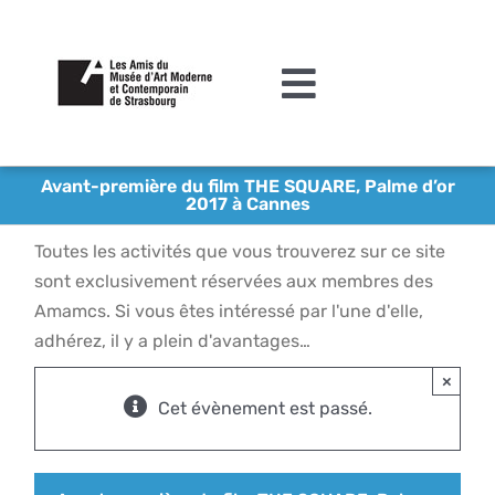
Passer
au
contenu
Toggle
Navigation
L’association
Avant-première du film THE SQUARE, Palme d’or
2017 à Cannes
Agenda
Toutes les activités que vous trouverez sur ce site
Actualités
sont exclusivement réservées aux membres des
Amamcs. Si vous êtes intéressé par l'une d'elle,
Acquisitions et mécénat
adhérez, il y a plein d'avantages…
Editions
×
Cet évènement est passé.
Le MAMCS
Contact