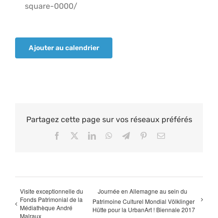
square-0000/
Ajouter au calendrier
Partagez cette page sur vos réseaux préférés
Facebook
X
LinkedIn
WhatsApp
Telegram
Pinterest
Email
Visite exceptionnelle du
Journée en Allemagne au sein du
Fonds Patrimonial de la
Patrimoine Culturel Mondial Völklinger
Médiathèque André
Hütte pour la UrbanArt ! Biennale 2017
Malraux