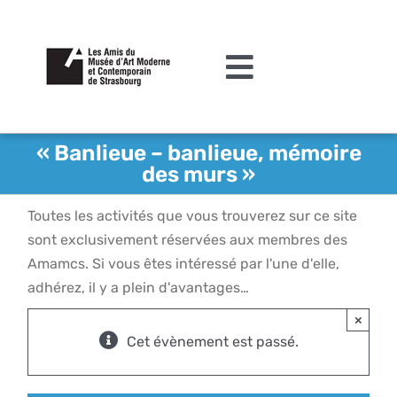
Passer
au
contenu
Toggle
Navigation
L’association
« Banlieue – banlieue, mémoire
des murs »
Agenda
Toutes les activités que vous trouverez sur ce site
Actualités
sont exclusivement réservées aux membres des
Acquisitions et mécénat
Amamcs. Si vous êtes intéressé par l'une d'elle,
adhérez, il y a plein d'avantages…
Editions
×
Le MAMCS
Cet évènement est passé.
Contact