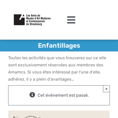
Passer
au
contenu
Toggle
Navigation
L’association
Enfantillages
Agenda
Toutes les activités que vous trouverez sur ce site
Actualités
sont exclusivement réservées aux membres des
Amamcs. Si vous êtes intéressé par l'une d'elle,
Acquisitions et mécénat
adhérez, il y a plein d'avantages…
×
Editions
Cet évènement est passé.
Le MAMCS
Contact