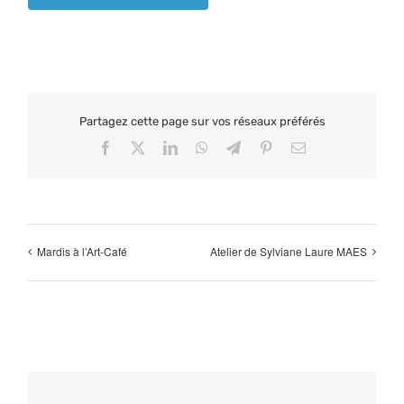
Partagez cette page sur vos réseaux préférés
Facebook
X
LinkedIn
WhatsApp
Telegram
Pinterest
Email
Mardis à l’Art-Café
Atelier de Sylviane Laure MAES