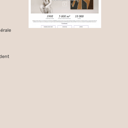
érale
dent