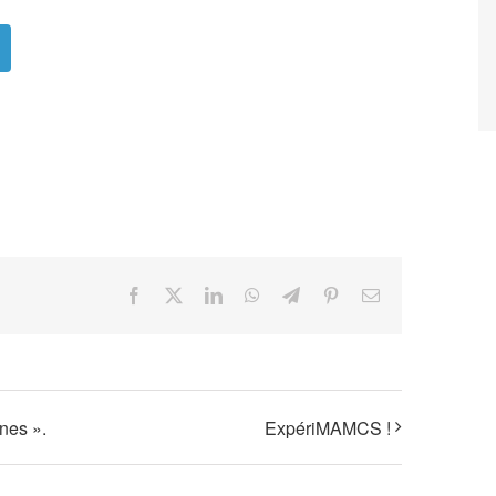
Facebook
X
LinkedIn
WhatsApp
Telegram
Pinterest
Email
nes ».
ExpériMAMCS !