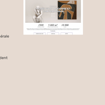
érale
dent