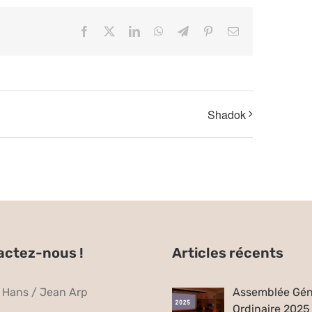
Facebook
X
LinkedIn
WhatsApp
Telegram
Pinterest
Email
Shadok
actez-nous !
Articles récents
e Hans / Jean Arp
Assemblée Gén
Ordinaire 2025