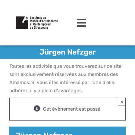
Passer
au
contenu
Toggle
Navigation
L’association
Jürgen Nefzger
Agenda
Toutes les activités que vous trouverez sur ce site
Actualités
sont exclusivement réservées aux membres des
Amamcs. Si vous êtes intéressé par l'une d'elle,
Acquisitions et mécénat
adhérez, il y a plein d'avantages…
×
Editions
Cet évènement est passé.
Le MAMCS
Contact