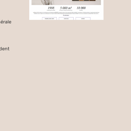
érale
dent