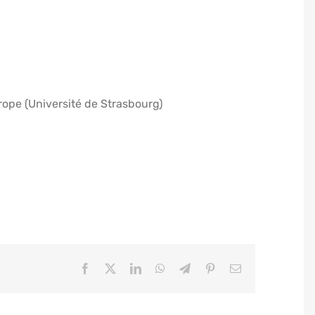
Europe (Université de Strasbourg)
Facebook
X
LinkedIn
WhatsApp
Telegram
Pinterest
Email