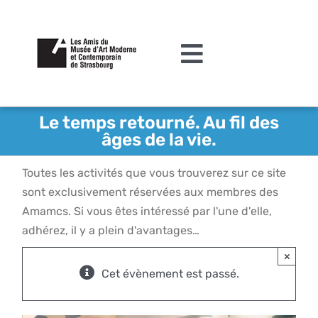
Passer
au
contenu
Toggle
Navigation
L’association
Le temps retourné. Au fil des
âges de la vie.
Agenda
Toutes les activités que vous trouverez sur ce site
Actualités
sont exclusivement réservées aux membres des
Acquisitions et mécénat
Amamcs. Si vous êtes intéressé par l'une d'elle,
adhérez, il y a plein d'avantages…
Editions
×
Le MAMCS
Cet évènement est passé.
Contact