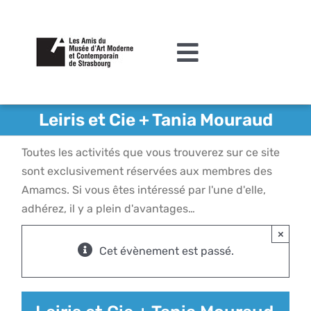
Passer
au
contenu
Toggle
Navigation
L’association
Leiris et Cie + Tania Mouraud
Agenda
Toutes les activités que vous trouverez sur ce site
Actualités
sont exclusivement réservées aux membres des
Amamcs. Si vous êtes intéressé par l'une d'elle,
Acquisitions et mécénat
adhérez, il y a plein d'avantages…
×
Editions
Cet évènement est passé.
Le MAMCS
Contact