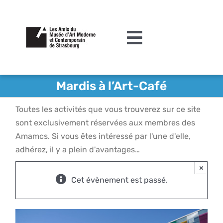
Passer
au
contenu
Toggle
Navigation
L’association
Mardis à l’Art-Café
Agenda
Toutes les activités que vous trouverez sur ce site
Actualités
sont exclusivement réservées aux membres des
Amamcs. Si vous êtes intéressé par l'une d'elle,
Acquisitions et mécénat
adhérez, il y a plein d'avantages…
×
Editions
Cet évènement est passé.
Le MAMCS
Contact