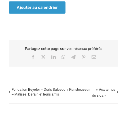
Ajouter au calendrier
Partagez cette page sur vos réseaux préférés
Facebook
X
LinkedIn
WhatsApp
Telegram
Pinterest
Email
Fondation Beyeler – Doris Salcedo + Kunstmuseum
» Aux temps
– Matisse, Derain et leurs amis
du sida «