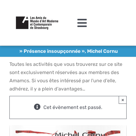
Passer
au
contenu
Toggle
Navigation
L’association
» Présence insoupçonnée », Michel Cornu
Agenda
Toutes les activités que vous trouverez sur ce site
sont exclusivement réservées aux membres des
Actualités
Amamcs. Si vous êtes intéressé par l'une d'elle,
Acquisitions et mécénat
adhérez, il y a plein d'avantages…
×
Editions
Cet évènement est passé.
Le MAMCS
Contact