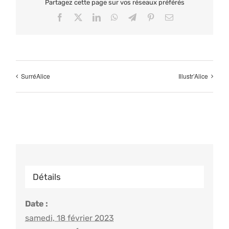
Partagez cette page sur vos réseaux préférés
Facebook
X
LinkedIn
WhatsApp
Telegram
Pinterest
Email
SurréAlice
Illustr’Alice
Détails
Date :
samedi, 18 février 2023