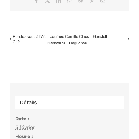
Facebook
X
LinkedIn
WhatsApp
Telegram
Pinterest
Email
Rendez-vous à l’Art-
Journée Camille Claus – Gunstett –
Café
Bischwiller – Haguenau
Détails
Date :
5 février
Heure :