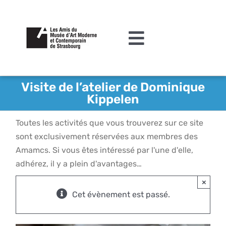
Passer
au
contenu
Toggle
Navigation
L’association
Visite de l’atelier de Dominique
Kippelen
Agenda
Toutes les activités que vous trouverez sur ce site
Actualités
sont exclusivement réservées aux membres des
Acquisitions et mécénat
Amamcs. Si vous êtes intéressé par l'une d'elle,
adhérez, il y a plein d'avantages…
Editions
×
Le MAMCS
Cet évènement est passé.
Contact