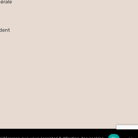
érale
dent