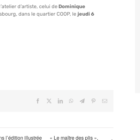
telier d’artiste, celui de
Dominique
asbourg, dans le quartier COOP, le
jeudi 6
Facebook
X
LinkedIn
WhatsApp
Telegram
Pinterest
Email
 l’édition illustrée
« Le maître des plis »,