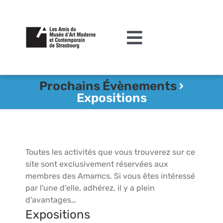
Passer
au
contenu
Toggle
Navigation
L’association
Prochains Évènements
›
Expositions
Agenda
Actualités
Acquisitions et mécénat
Toutes les activités que vous trouverez sur ce
site sont exclusivement réservées aux
Editions
membres des Amamcs. Si vous êtes intéressé
par l'une d'elle, adhérez, il y a plein
Le MAMCS
d'avantages…
Expositions
Contact