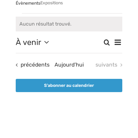
Expositions
Évènements
Évènements
Aucun résultat trouvé.
Notice
Navigati
À venir
Recherche
Liste
Recherch
de
Sélectionnez
vues
et
une
Évèneme
Évènements
Évènements
précédents
Aujourd’hui
suivants
date.
navigatio
de
S’abonner au calendrier
vues
Évèneme