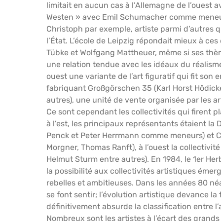
limitait en aucun cas à l’Allemagne de l’ouest 
Westen » avec Emil Schumacher comme meneur,
Christoph par exemple, artiste parmi d’autres qui
l’État. L’école de Leipzig répondait mieux à ces
Tübke et Wolfgang Mattheuer, même si ses thème
une relation tendue avec les idéaux du réalisme
ouest une variante de l’art figuratif qui fit son
fabriquant Großgörschen 35 (Karl Horst Hödick
autres), une unité de vente organisée par les 
Ce sont cependant les collectivités qui firent p
à l’est, les principaux représentants étaient la
Penck et Peter Herrmann comme meneurs) et C
Morgner, Thomas Ranft), à l’ouest la collectiv
Helmut Sturm entre autres). En 1984, le 1er He
la possibilité aux collectivités artistiques ém
rebelles et ambitieuses. Dans les années 80 né
se font sentir; l’évolution artistique devance la 
définitivement absurde la classification entre l’art
Nombreux sont les artistes à l’écart des grands