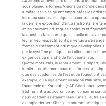
Au 25ème anniversaire de la chute du mur, l’ex
sous plusieurs formes. Visions du monde dans l
lumière les voies qu’ont empruntées les artistes
les deux scènes artistiques au contraste opposa
la dernière exposition d’art transfrontalière 
et les courants artistiques abstraits et figurat
la question fascinante qui est celle de savoir 
leur milieu respectif sont parvenus à s’arrange
formes d’entêtement artistique développées. Car
par le système politique, l’art allemand de l’ou
exigences du marché de l’art capitaliste.
Quatre mots-clés, le renouement, le départ, l’
lumière l’entêtement sous des formes artistiques
que des académies de l’est et de l’ouest ont tiss
exemple, où a également enseigné Willi Sitte
l’académie de Karlsruhe (HAP Grieshaber avec s
Stöhrer entre autres) en ce qui concerne son 
deux académies étaient liées l’une à l’autre en
exemple Herbert Kitzel). Le courant artistique i