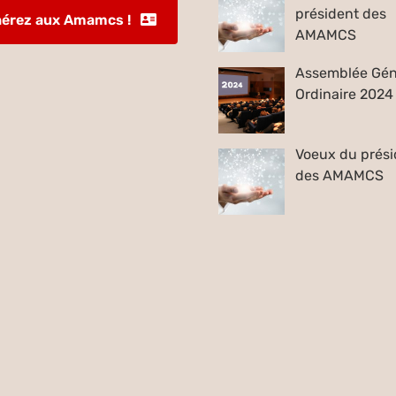
président des
érez aux Amamcs !
AMAMCS
Assemblée Gén
Ordinaire 2024
Voeux du prési
des AMAMCS