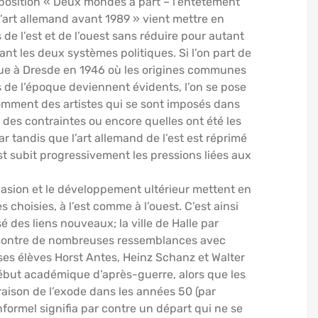
position « Deux mondes à part – l’entêtement
’art allemand avant 1989 » vient mettre en
 de l’est et de l’ouest sans réduire pour autant
nt les deux systèmes politiques. Si l’on part de
tenue à Dresde en 1946 où les origines communes
ifs de l’époque deviennent évidents, l’on se pose
comment des artistes qui se sont imposés dans
r des contraintes ou encore quelles ont été les
 tandis que l’art allemand de l’est est réprimé
est subit progressivement les pressions liées aux
évasion et le développement ultérieur mettent en
 choisies, à l’est comme à l’ouest. C’est ainsi
é des liens nouveaux; la ville de Halle par
, montre de nombreuses ressemblances avec
es élèves Horst Antes, Heinz Schanz et Walter
début académique d’après-guerre, alors que les
 raison de l’exode dans les années 50 (par
nformel signifia par contre un départ qui ne se