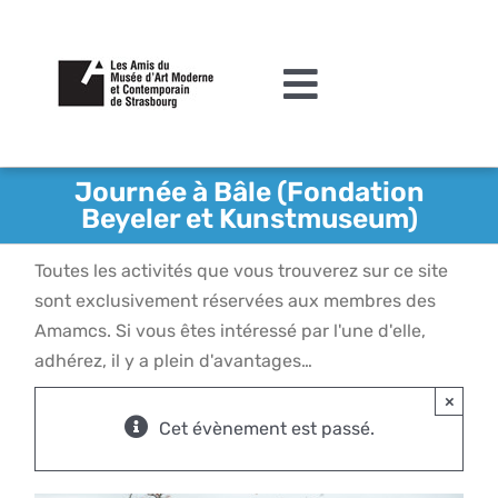
Passer
au
contenu
Toggle
Navigation
L’association
Journée à Bâle (Fondation
Beyeler et Kunstmuseum)
Agenda
Toutes les activités que vous trouverez sur ce site
Actualités
sont exclusivement réservées aux membres des
Acquisitions et mécénat
Amamcs. Si vous êtes intéressé par l'une d'elle,
adhérez, il y a plein d'avantages…
Editions
×
Le MAMCS
Cet évènement est passé.
Contact