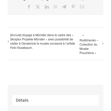
Facebook
X
LinkedIn
WhatsApp
Telegram
Pinterest
Email
[Annulé] Voyage à Münster dans le cadre des «
«
Skulptur Projekte Münster » avec possibilité de
Rodtchenko –
visiter à Osnabrück le musée consacré à l’artiste
Collection du
Felix Nussbaum.
Musée
Pouchkine »
Détails