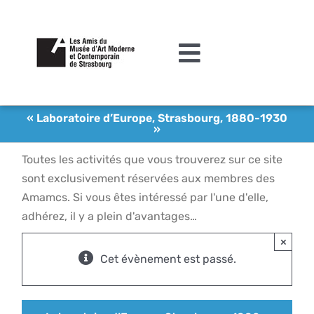
Passer
au
contenu
Toggle
Navigation
L’association
« Laboratoire d’Europe, Strasbourg, 1880-1930
»
Agenda
Toutes les activités que vous trouverez sur ce site
Actualités
sont exclusivement réservées aux membres des
Amamcs. Si vous êtes intéressé par l'une d'elle,
Acquisitions et mécénat
adhérez, il y a plein d'avantages…
Editions
×
Cet évènement est passé.
Le MAMCS
Contact