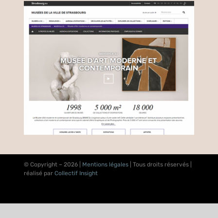
© Copyright –
2026 |
Mentions légales
| Tous droits réservés |
réalisé par
Collectif Insight