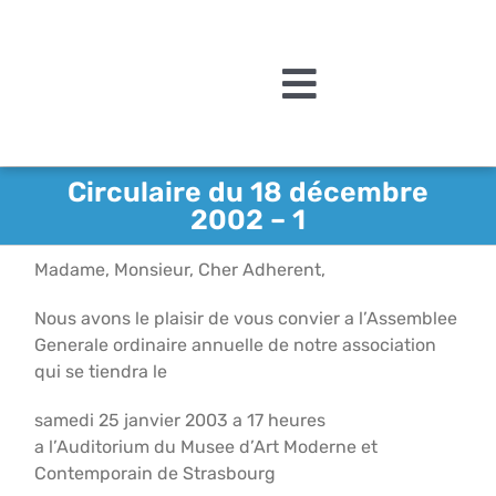
Passer
au
contenu
Toggle
Navigation
L’association
Circulaire du 18 décembre
2002 – 1
Agenda
Madame, Monsieur, Cher Adherent,
Actualités
Nous avons le plaisir de vous convier a l’Assemblee
Acquisitions et mécén
Generale ordinaire annuelle de notre association
qui se tiendra le
Editions
samedi 25 janvier 2003 a 17 heures
Le MAMCS
a l’Auditorium du Musee d’Art Moderne et
Contemporain de Strasbourg
Contact