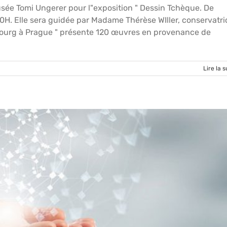
sée Tomi Ungerer pour l"exposition " Dessin Tchèque. De
10H. Elle sera guidée par Madame Thérèse WIller, conservatri
bourg à Prague " présente 120 œuvres en provenance de
Lire la s
site de l’exposition « Rodtchenko – Collection du Musée Pouchkine »
u Musée Unterlinden
Actualités