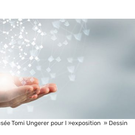
ngerer pour l »exposition » Dessin Tchèque. De Strasbourg à Prague »
Actualités
Musée Tomi Ungerer pour l »exposition » Dessin