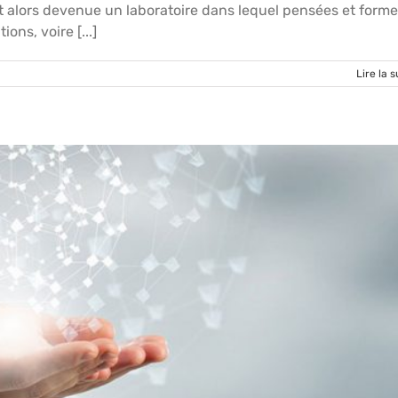
t alors devenue un laboratoire dans lequel pensées et form
ons, voire [...]
Lire la s
 : Visite guidée au Musée Tomi Ungerer de l’exposition « L’art de
. Tomi Ungerer, 1935 – 1953 »
Actualités