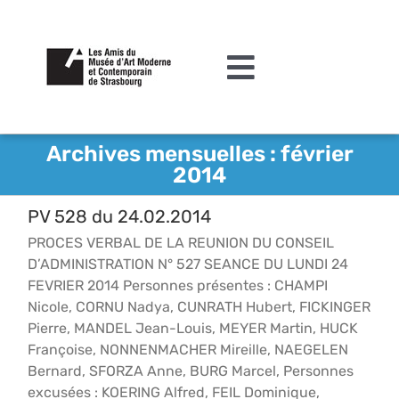
Passer
au
contenu
Toggle
Navigation
L’association
Archives mensuelles :
février
2014
Agenda
PV 528 du 24.02.2014
Actualités
PROCES VERBAL DE LA REUNION DU CONSEIL
Acquisitions et mécénat
D’ADMINISTRATION N° 527 SEANCE DU LUNDI 24
FEVRIER 2014 Personnes présentes : CHAMPI
Editions
Nicole, CORNU Nadya, CUNRATH Hubert, FICKINGER
Pierre, MANDEL Jean-Louis, MEYER Martin, HUCK
Le MAMCS
Françoise, NONNENMACHER Mireille, NAEGELEN
Bernard, SFORZA Anne, BURG Marcel, Personnes
Contact
excusées : KOERING Alfred, FEIL Dominique,