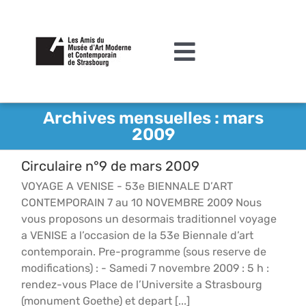
Passer
au
contenu
Toggle
Navigation
L’association
Archives mensuelles :
mars
2009
Agenda
Circulaire n°9 de mars 2009
Actualités
VOYAGE A VENISE - 53e BIENNALE D’ART
Acquisitions et mécénat
CONTEMPORAIN 7 au 10 NOVEMBRE 2009 Nous
vous proposons un desormais traditionnel voyage
Editions
a VENISE a l’occasion de la 53e Biennale d’art
contemporain. Pre-programme (sous reserve de
Le MAMCS
modifications) : - Samedi 7 novembre 2009 : 5 h :
rendez-vous Place de l’Universite a Strasbourg
Contact
(monument Goethe) et depart [...]