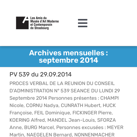
Passer
au
contenu
Toggle
Navigation
L’association
Archives mensuelles :
septembre 2014
Agenda
PV 539 du 29.09.2014
Actualités
PROCES VERBAL DE LA REUNION DU CONSEIL
Acquisitions et mécénat
D’ADMINISTRATION N° 539 SEANCE DU LUNDI 29
Septembre 2014 Personnes présentes : CHAMPI
Editions
Nicole, CORNU Nadya, CUNRATH Hubert, HUCK
Françoise, FEIL Dominique, FICKINGER Pierre,
Le MAMCS
KOERING Alfred, MANDEL Jean-Louis, SFORZA
Anne, BURG Marcel, Personnes excusées : MEYER
Contact
Martin, NAEGELEN Bernard, NONNENMACHER