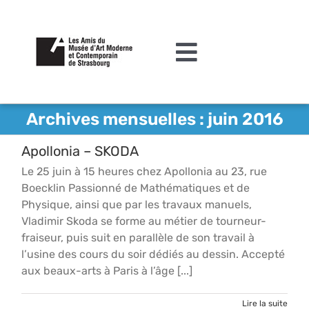
Passer
au
contenu
Toggle
Navigation
L’association
Archives mensuelles :
juin 2016
Agenda
Apollonia – SKODA
Actualités
Le 25 juin à 15 heures chez Apollonia au 23, rue
Boecklin Passionné de Mathématiques et de
Acquisitions et mécénat
Physique, ainsi que par les travaux manuels,
Vladimir Skoda se forme au métier de tourneur-
Editions
fraiseur, puis suit en parallèle de son travail à
l’usine des cours du soir dédiés au dessin. Accepté
Le MAMCS
aux beaux-arts à Paris à l’âge [...]
Contact
Lire la suite