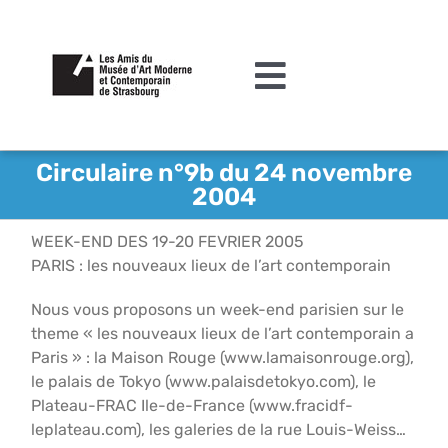
Passer
au
contenu
Toggle
Navigation
L’association
Circulaire n°9b du 24 novembre
2004
Agenda
WEEK-END DES 19-20 FEVRIER 2005
Actualités
PARIS : les nouveaux lieux de l’art contemporain
Acquisitions et mécénat
Nous vous proposons un week-end parisien sur le
theme « les nouveaux lieux de l’art contemporain a
Editions
Paris » : la Maison Rouge (www.lamaisonrouge.org),
le palais de Tokyo (www.palaisdetokyo.com), le
Le MAMCS
Plateau-FRAC Ile-de-France (www.fracidf-
leplateau.com), les galeries de la rue Louis-Weiss…
Contact