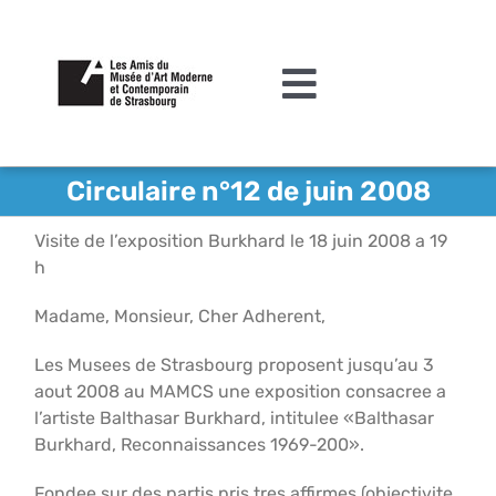
Passer
au
contenu
Toggle
Navigation
L’association
Circulaire n°12 de juin 2008
Agenda
Visite de l’exposition Burkhard le 18 juin 2008 a 19
h
Actualités
Madame, Monsieur, Cher Adherent,
Acquisitions et mécénat
Les Musees de Strasbourg proposent jusqu’au 3
Editions
aout 2008 au MAMCS une exposition consacree a
l’artiste Balthasar Burkhard, intitulee «Balthasar
Le MAMCS
Burkhard, Reconnaissances 1969-200».
Contact
Fondee sur des partis pris tres affirmes (objectivite,