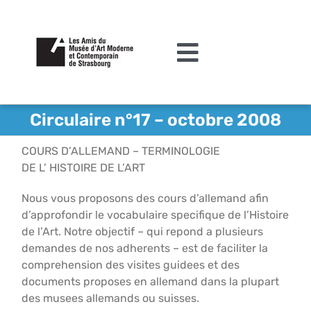
Passer
au
contenu
Toggle
Navigation
L’association
Circulaire n°17 – octobre 2008
Agenda
COURS D’ALLEMAND – TERMINOLOGIE
DE L’ HISTOIRE DE L’ART
Actualités
Nous vous proposons des cours d’allemand afin
Acquisitions et mécénat
d’approfondir le vocabulaire specifique de l’Histoire
de l’Art. Notre objectif – qui repond a plusieurs
Editions
demandes de nos adherents – est de faciliter la
comprehension des visites guidees et des
Le MAMCS
documents proposes en allemand dans la plupart
des musees allemands ou suisses.
Contact