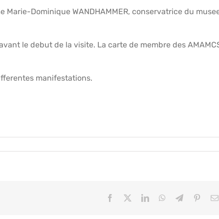
 Mme Marie-Dominique WANDHAMMER, conservatrice du muse
avant le debut de la visite. La carte de membre des AMAMC
ifferentes manifestations.
Facebook
X
LinkedIn
WhatsApp
Telegram
Pinter