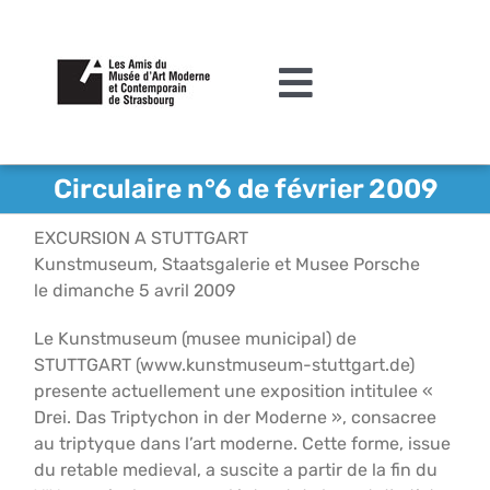
Passer
au
contenu
Toggle
Navigation
L’association
Circulaire n°6 de février 2009
Agenda
EXCURSION A STUTTGART
Kunstmuseum, Staatsgalerie et Musee Porsche
Actualités
le dimanche 5 avril 2009
Acquisitions et mécénat
Le Kunstmuseum (musee municipal) de
STUTTGART (www.kunstmuseum-stuttgart.de)
Editions
presente actuellement une exposition intitulee «
Drei. Das Triptychon in der Moderne », consacree
Le MAMCS
au triptyque dans l’art moderne. Cette forme, issue
du retable medieval, a suscite a partir de la fin du
Contact