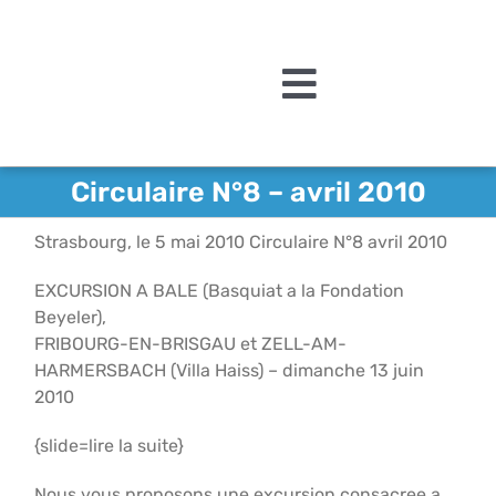
Passer
au
contenu
Toggle
Navigation
L’association
Circulaire N°8 – avril 2010
Agenda
Strasbourg, le 5 mai 2010 Circulaire N°8 avril 2010
Actualités
EXCURSION A BALE (Basquiat a la Fondation
Beyeler),
Acquisitions et mécén
FRIBOURG-EN-BRISGAU et ZELL-AM-
HARMERSBACH (Villa Haiss) – dimanche 13 juin
Editions
2010
Le MAMCS
{slide=lire la suite}
Contact
Nous vous proposons une excursion consacree a