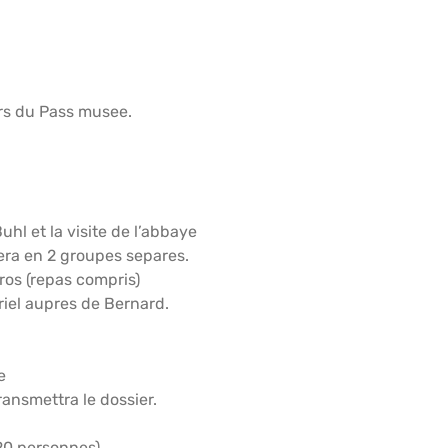
urs du Pass musee.
uhl et la visite de l’abbaye
 fera en 2 groupes separes.
uros (repas compris)
riel aupres de Bernard.
e
transmettra le dossier.
 20 personnes)