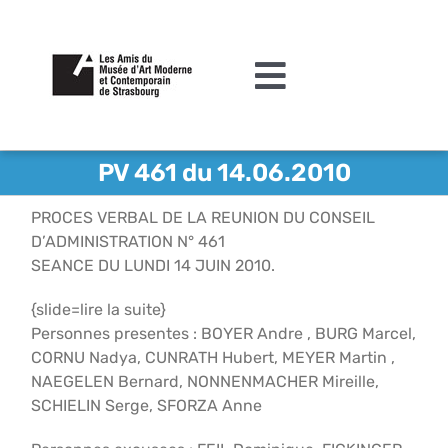
Passer
au
contenu
Toggle
Navigation
L’association
PV 461 du 14.06.2010
Agenda
PROCES VERBAL DE LA REUNION DU CONSEIL
D’ADMINISTRATION N° 461
Actualités
SEANCE DU LUNDI 14 JUIN 2010.
Acquisitions et mécénat
{slide=lire la suite}
Personnes presentes : BOYER Andre , BURG Marcel,
Editions
CORNU Nadya, CUNRATH Hubert, MEYER Martin ,
NAEGELEN Bernard, NONNENMACHER Mireille,
Le MAMCS
SCHIELIN Serge, SFORZA Anne
Contact