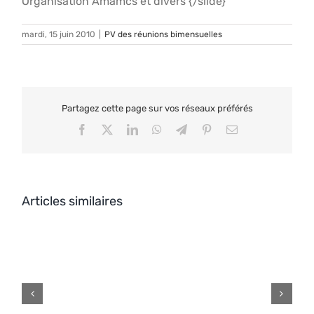
Organisation Amamcs et divers {/slide}
mardi, 15 juin 2010
|
PV des réunions bimensuelles
Partagez cette page sur vos réseaux préférés
Facebook
X
LinkedIn
WhatsApp
Telegram
Pinterest
Email
Articles similaires