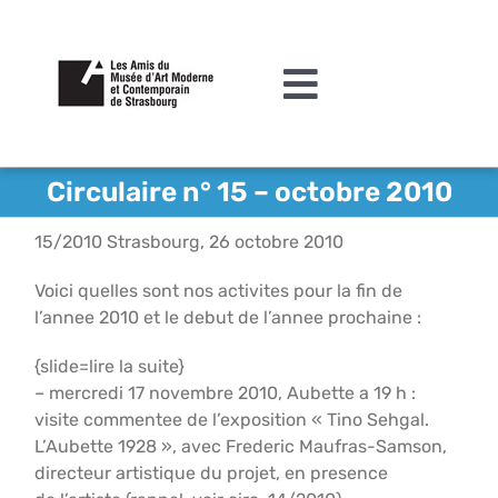
Passer
au
contenu
Toggle
Navigation
L’association
Circulaire n° 15 – octobre 2010
Agenda
15/2010 Strasbourg, 26 octobre 2010
Actualités
Voici quelles sont nos activites pour la fin de
l’annee 2010 et le debut de l’annee prochaine :
Acquisitions et mécénat
{slide=lire la suite}
Editions
– mercredi 17 novembre 2010, Aubette a 19 h :
visite commentee de l’exposition « Tino Sehgal.
Le MAMCS
L’Aubette 1928 », avec Frederic Maufras-Samson,
directeur artistique du projet, en presence
Contact