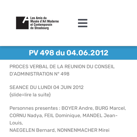
Passer
au
contenu
Toggle
Navigation
L’association
PV 498 du 04.06.2012
Agenda
PROCES VERBAL DE LA REUNION DU CONSEIL
D’ADMINISTRATION N° 498
Actualités
SEANCE DU LUNDI 04 JUIN 2012
Acquisitions et mécénat
{slide=lire la suite}
Editions
Personnes presentes : BOYER Andre, BURG Marcel,
CORNU Nadya, FEIL Dominique, MANDEL Jean-
Le MAMCS
Louis,
NAEGELEN Bernard, NONNENMACHER Mirei
Contact