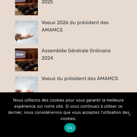
2025
Voeux 2026 du président des
AMAMCS
Assemblée Générale Ordinaire
2024
Voeux du président des AMAMCS
Nous utilisons des cookies pour vous garantir la meilleure
expérience sur notre site. Si vous continuez à utiliser ce
dernier, nous considérerons que vous acceptez l'utilisation des
cookies.
Ok
Visitez le site du Mamcs