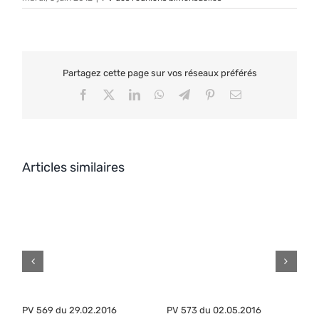
Partagez cette page sur vos réseaux préférés
Facebook
X
LinkedIn
WhatsApp
Telegram
Pinterest
Email
Articles similaires
PV 569 du 29.02.2016
PV 573 du 02.05.2016
P