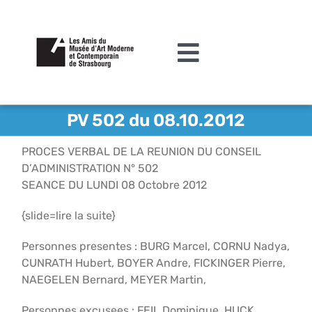
Passer
au
contenu
Toggle
Navigation
L’association
PV 502 du 08.10.2012
Agenda
PROCES VERBAL DE LA REUNION DU CONSEIL
D’ADMINISTRATION N° 502
Actualités
SEANCE DU LUNDI 08 Octobre 2012
Acquisitions et mécénat
{slide=lire la suite}
Editions
Personnes presentes : BURG Marcel, CORNU Nadya,
CUNRATH Hubert, BOYER Andre, FICKINGER Pierre,
Le MAMCS
NAEGELEN Bernard, MEYER Martin,
Contact
Personnes excusees : FEIL Dominique, HUCK