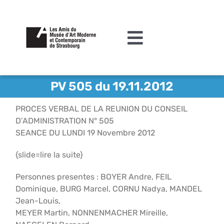
Passer
au
contenu
Toggle
Navigation
L’association
PV 505 du 19.11.2012
Agenda
PROCES VERBAL DE LA REUNION DU CONSEIL
D’ADMINISTRATION N° 505
Actualités
SEANCE DU LUNDI 19 Novembre 2012
Acquisitions et mécénat
{slide=lire la suite}
Editions
Personnes presentes : BOYER Andre, FEIL
Dominique, BURG Marcel, CORNU Nadya, MANDEL
Le MAMCS
Jean-Louis,
MEYER Martin, NONNENMACHER Mireille,
Contact