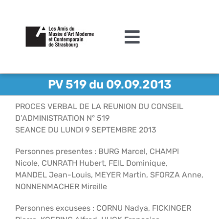
Passer
au
contenu
Toggle
Navigation
L’association
PV 519 du 09.09.2013
Agenda
PROCES VERBAL DE LA REUNION DU CONSEIL
D’ADMINISTRATION N° 519
Actualités
SEANCE DU LUNDI 9 SEPTEMBRE 2013
Acquisitions et mécénat
Personnes presentes : BURG Marcel, CHAMPI
Nicole, CUNRATH Hubert, FEIL Dominique,
Editions
MANDEL Jean-Louis, MEYER Martin, SFORZA Anne,
NONNENMACHER Mireille
Le MAMCS
Personnes excusees : CORNU Nadya, FICKINGER
Contact