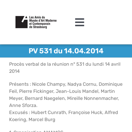
Passer
au
contenu
Toggle
Navigation
L’association
PV 531 du 14.04.2014
Agenda
Procès verbal de la réunion n° 531 du lundi 14 avril
2014
Actualités
Présents : Nicole Champy, Nadya Cornu, Dominique
Acquisitions et mécénat
Feil, Pierre Fickinger, Jean-Louis Mandel, Martin
Meyer, Bernard Naegelen, Mireille Nonnenmacher,
Editions
Anne Sforza.
Excusés : Hubert Cunrath, Françoise Huck, Alfred
Le MAMCS
Koering, Marcel Burg
Contact