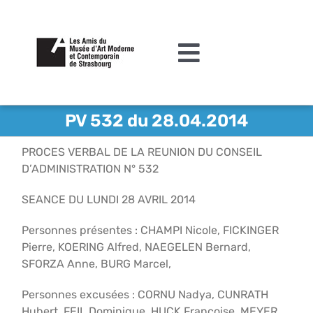
Passer
au
contenu
Toggle
Navigation
L’association
PV 532 du 28.04.2014
Agenda
PROCES VERBAL DE LA REUNION DU CONSEIL
D’ADMINISTRATION N° 532
Actualités
SEANCE DU LUNDI 28 AVRIL 2014
Acquisitions et mécénat
Personnes présentes : CHAMPI Nicole, FICKINGER
Editions
Pierre, KOERING Alfred, NAEGELEN Bernard,
SFORZA Anne, BURG Marcel,
Le MAMCS
Personnes excusées : CORNU Nadya, CUNRATH
Contact
Hubert, FEIL Dominique, HUCK Françoise, MEYER