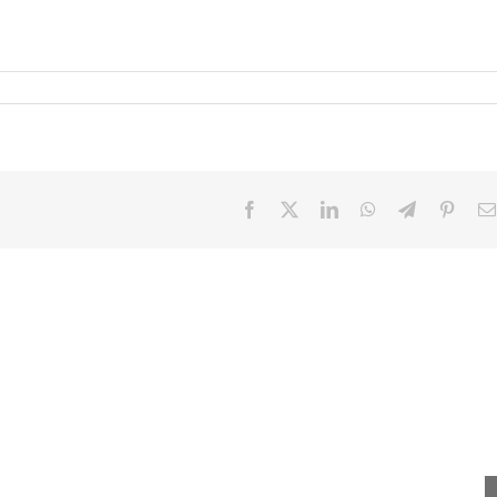
Facebook
X
LinkedIn
WhatsApp
Telegram
Pinter