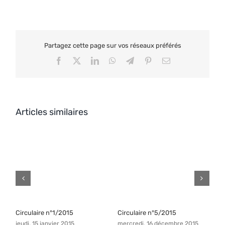
Partagez cette page sur vos réseaux préférés
Facebook
X
LinkedIn
WhatsApp
Telegram
Pinterest
Email
Articles similaires
Circulaire n°1/2015
Circulaire n°5/2015
C
jeudi, 15 janvier 2015
mercredi, 16 décembre 2015
v