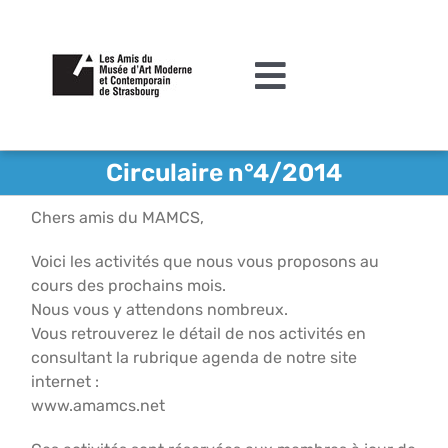
Passer
au
contenu
Toggle
Navigation
L’association
Circulaire n°4/2014
Agenda
Chers amis du MAMCS,
Actualités
Voici les activités que nous vous proposons au
cours des prochains mois.
Acquisitions et mécénat
Nous vous y attendons nombreux.
Vous retrouverez le détail de nos activités en
Editions
consultant la rubrique agenda de notre site
internet :
Le MAMCS
www.amamcs.net
Contact