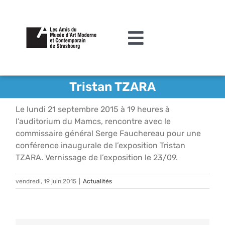
Passer
au
contenu
Toggle
Navigation
L’association
Tristan TZARA
Agenda
Le lundi 21 septembre 2015 à 19 heures à
l’auditorium du Mamcs, rencontre avec le
Actualités
commissaire général Serge Fauchereau pour une
conférence inaugurale de l’exposition Tristan
Acquisitions et mécénat
TZARA. Vernissage de l’exposition le 23/09.
Editions
vendredi, 19 juin 2015
|
Actualités
Le MAMCS
Contact