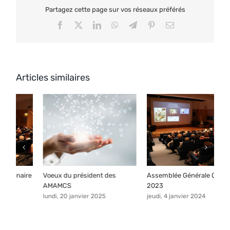
Partagez cette page sur vos réseaux préférés
Facebook
X
LinkedIn
WhatsApp
Telegram
Pinterest
Email
Articles similaires
Assemblée Générale Ordinaire
Assemblée Générale Ordinaire
V
2023
2025
A
jeudi, 4 janvier 2024
mardi, 20 janvier 2026
m