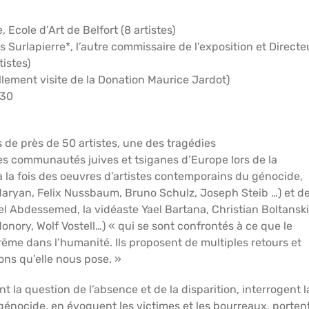
 Ecole d’Art de Belfort (8 artistes)
Surlapierre*, l’autre commissaire de l’exposition et Directe
tistes)
ellement visite de la Donation Maurice Jardot)
h30
 de près de 50 artistes, une des tragédies
s communautés juives et tsiganes d’Europe lors de la
 la fois des oeuvres d’artistes contemporains du génocide,
 Maryan, Felix Nussbaum, Bruno Schulz, Joseph Steib …) et d
l Abdessemed, la vidéaste Yael Bartana, Christian Boltanski
ory, Wolf Vostell…) « qui se sont confrontés à ce que le
me dans l’humanité. Ils proposent de multiples retours et
ons qu’elle nous pose. »
 la question de l’absence et de la disparition, interrogent l
 génocide, en évoquent les victimes et les bourreaux, porten