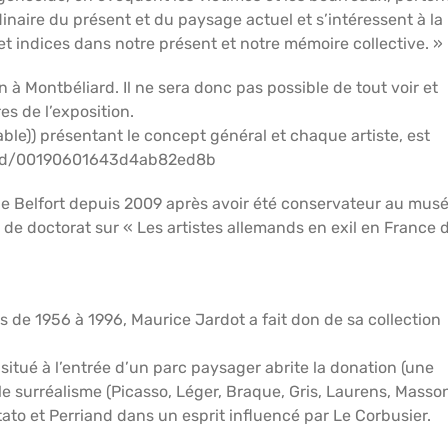
dinaire du présent et du paysage actuel et s’intéressent à la
t indices dans notre présent et notre mémoire collective. »
un à Montbéliard. Il ne sera donc pas possible de tout voir et
es de l’exposition.
ble)) présentant le concept général et chaque artiste, est
/read/00190601643d4ab82ed8b
de Belfort depuis 2009 après avoir été conservateur au mus
e de doctorat sur « Les artistes allemands en exil en France 
s de 1956 à 1996, Maurice Jardot a fait don de sa collection
et situé à l’entrée d’un parc paysager abrite la donation (une
e surréalisme (Picasso, Léger, Braque, Gris, Laurens, Masso
tato et Perriand dans un esprit influencé par Le Corbusier.