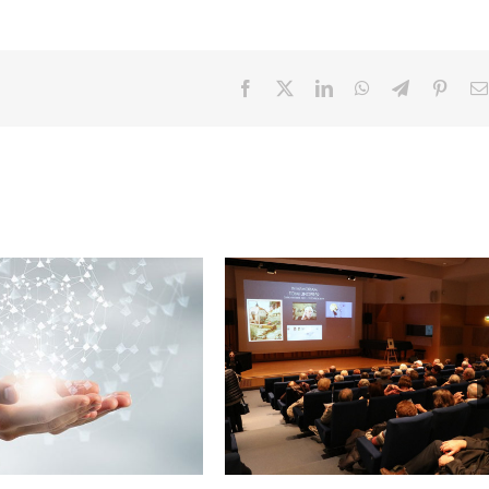
Facebook
X
LinkedIn
WhatsApp
Telegram
Pinter