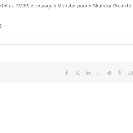
/06 au 17/09) et voyage à Munster pour « Skulptur Projekte
6
Facebook
X
LinkedIn
WhatsApp
Telegram
Pinter