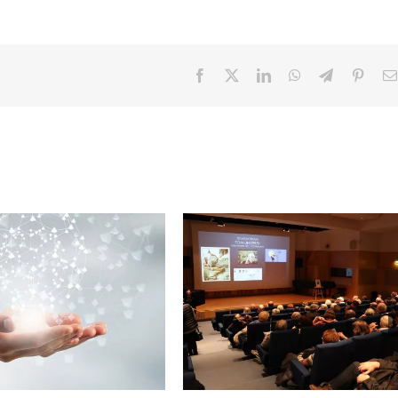
Facebook
X
LinkedIn
WhatsApp
Telegram
Pinter